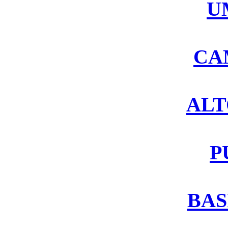
U
CA
ALT
P
BAS