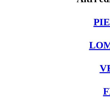
PI
LOM
V
F