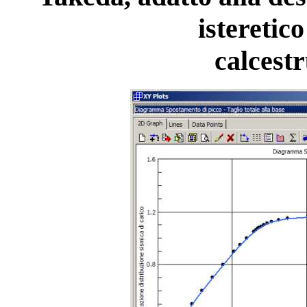
isteretico
calcest