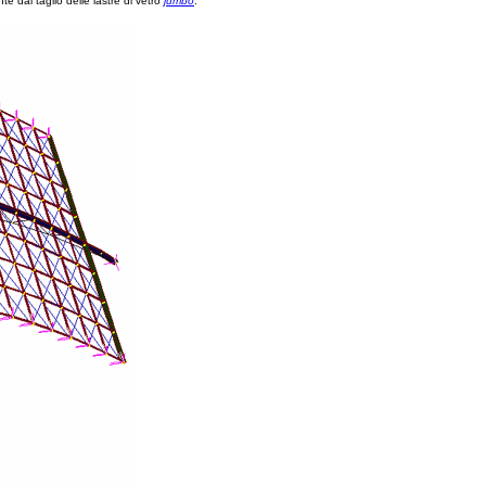
nte dal taglio delle lastre di vetro
jumbo
.