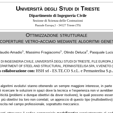
Università degli Studi di Trieste
Dipartimento di Ingegneria Civile
Sezione di Scienza delle Costruzioni
Piazzale Europa,1 - 34127 Trieste (TS)
Ottimizzazione strutturale
 coperture vetro-acciaio mediante algoritmi genet
1
1
2
laudio Amadio
, Massimo Fragiacomo
, Olindo Deluca
, Pasquale Luci
I INGEGNERIA CIVILE, UNIVERSITÀ DEGLI STUDI DI TRIESTE, P.LE EUROPA,1
EPARTMENT OF STEEL AND STRUCTURAL, PERMASTEELISA SPA, V.VENETO (
n collaborazione con:
HSH srl - ES.TE.CO S.r.L. e Permasteelisa S.p.
li algoritmi evolutivi stanno ottenendo un sempre maggiore interesse, in parte
 di ricercare le soluzioni in spazi dove la tecnica e l’esperienza non vi avrebber
ticità (problemi e dunque obiettivi da dover risolvere), le quali possono esse
iù obiettivi tra loro non correlati; un approccio di questo tipo (multiobiettivo)
crescita nel campo professionale, soprattutto meccanico.