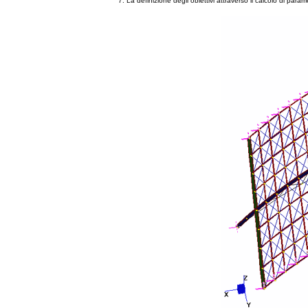
La definizione degli obiettivi attraverso il calcolo di parame