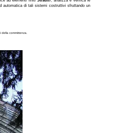
ce ad elementi finiti
Straus7
, analizza e verifica le
 automatica di tali sistemi costruttivi sfruttando un
ti della committenza.