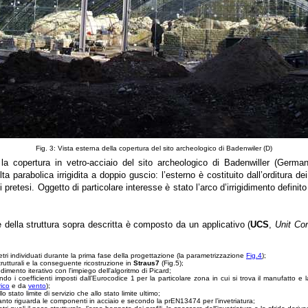
Fig. 3: Vista esterna della copertura del sito archeologico di Badenwiler (D)
 copertura in vetro-acciaio del sito archeologico di Badenwiller (Germani
ta parabolica irrigidita a doppio guscio: l’esterno è costituito dall’orditura dei 
i pretesi. Oggetto di particolare interesse è stato l’arco d’irrigidimento definit
e della struttura sopra descritta è composto da un applicativo (
UCS
,
Unit Co
etri individuati durante la prima fase della progettazione (la parametrizzazione
Fig.4
);
rutturali e la conseguente ricostruzione in
Straus7
(Fig.5);
imento iterativo con l'impiego dell'algoritmo di Picard;
ndo i coefficienti imposti dall’Eurocodice 1 per la particolare zona in cui si trova il manufatto e
ico
e da
vento
);
 stato limite di servizio che allo stato limite ultimo;
to riguarda le componenti in acciaio e secondo la prEN13474 per l’invetriatura;