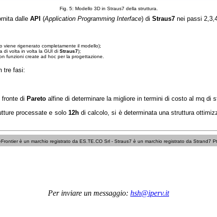
Fig. 5: Modello 3D in Straus7 della struttura.
rnita dalle
API
(
Application Programming Interface
) di
Straus7
nei passi 2,3,4
clo viene rigenerato completamente il modello);
 di volta in volta la GUI di
Straus7
);
n funzioni create ad hoc per la progettazione.
 tre fasi:
l fronte di
Pareto
alfine di determinare la migliore in termini di costo al mq di s
utture processate e solo
12h
di calcolo, si è determinata una struttura ottimiz
rontier è un marchio registrato da ES.TE.CO Srl - Straus7 è un marchio registrato da Strand7 P
Per inviare un messaggio:
hsh@iperv.it