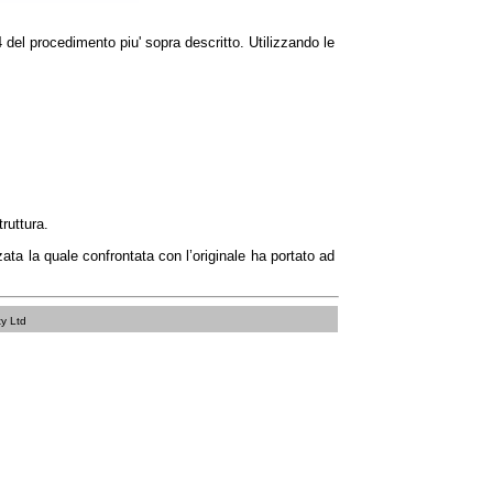
 del procedimento piu' sopra descritto. Utilizzando le
truttura.
zata la quale confrontata con l’originale ha portato ad
ty Ltd