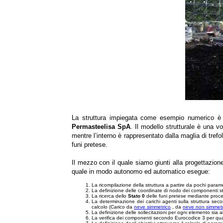
La struttura impiegata come esempio numerico è la
Permasteelisa SpA
. Il modello strutturale è una vol
mentre l’interno è rappresentato dalla maglia di trefol
funi pretese.
Il mezzo con il quale siamo giunti alla progettazion
quale in modo autonomo ed automatico esegue:
La ricompilazione della struttura a partire da pochi param
La definizione delle coordinate di nodo dei componenti st
La ricerca dello
Stato 0
delle funi pretese mediante proced
La determinazione dei carichi agenti sulla struttura seco
calcolo (Carico da
neve simmetrico
, da
neve non simmetr
La definizione delle sollecitazioni per ogni elemento sia allo
La verifica dei componenti secondo Eurocodice 3 per quan