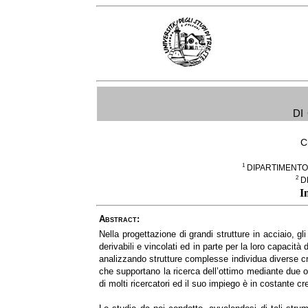
di
C
1
DIPARTIMENTO D
2
D
I
Abstract:
Nella progettazione di grandi strutture in acciaio, g
derivabili e vincolati ed in parte per la loro capacità
analizzando strutture complesse individua diverse cri
che supportano la ricerca dell’ottimo mediante due o p
di molti ricercatori ed il suo impiego è in costante 