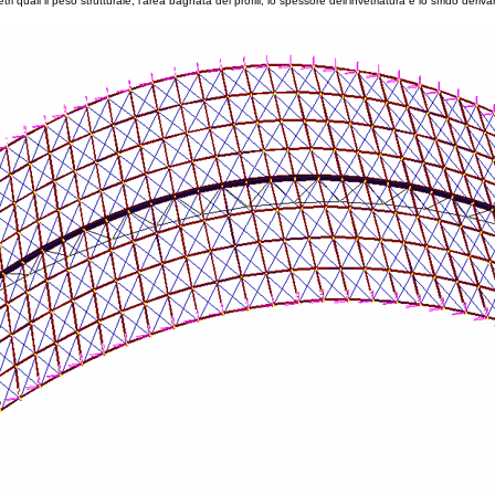
tri quali il peso strutturale, l’area bagnata dei profili, lo spessore dell’invetriatura e lo sfrido deriva