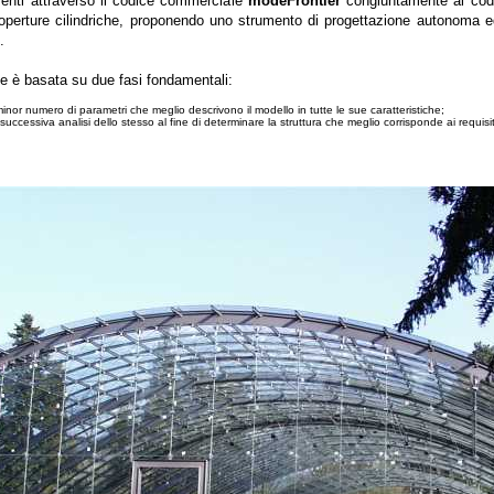
menti attraverso il codice commerciale
modeFrontier
congiuntamente al codi
 coperture cilindriche, proponendo uno strumento di progettazione autonoma ed
.
ne è basata su due fasi fondamentali:
minor numero di parametri che meglio descrivono il modello in tutte le sue caratteristiche;
successiva analisi dello stesso al fine di determinare la struttura che meglio corrisponde ai requisi