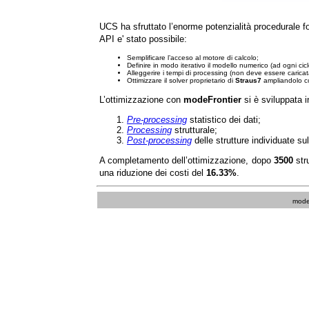
UCS ha sfruttato l’enorme potenzialità procedurale fo
API e' stato possibile:
Semplificare l’acceso al motore di calcolo;
Definire in modo iterativo il modello numerico (ad ogni ci
Alleggerire i tempi di processing (non deve essere caricata
Ottimizzare il solver proprietario di
Straus7
ampliandolo co
L’ottimizzazione con
modeFrontier
si è sviluppata in
Pre-processing
statistico dei dati;
Processing
strutturale;
Post-processing
delle strutture individuate su
A completamento dell’ottimizzazione, dopo
3500
str
una riduzione dei costi del
16.33%
.
modeF