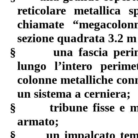
reticolare metallica s
chiamate “megacolonn
sezione quadrata 3.2 m
§
una
fascia peri
lungo l’intero perimet
colonne metalliche con
un sistema a cerniera;
§
tribune
fisse e m
armato;
§
un
impalcato temp