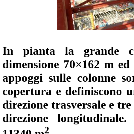
In pianta la
grande
co
dimensione 70×162 m ed h
appoggi sulle colonne s
copertura e definiscono 
direzione trasversale e tr
direzione longitudinale
2
11340
m
.