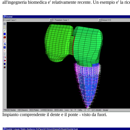
all'ingegneria biomedica e' relativamente recente. Un esempio e' la ric
Impianto comprendente il dente e il ponte - visto da fuori.