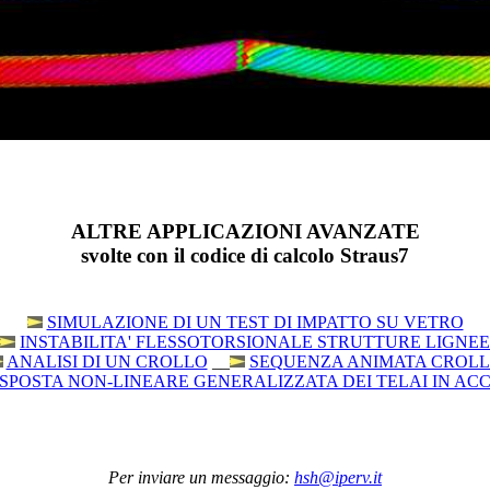
ALTRE APPLICAZIONI AVANZATE
svolte con il codice di calcolo Straus7
SIMULAZIONE DI UN TEST DI IMPATTO SU VETRO
INSTABILITA' FLESSOTORSIONALE STRUTTURE LIGNEE
ANALISI DI UN CROLLO
__
SEQUENZA ANIMATA CROL
ISPOSTA NON-LINEARE GENERALIZZATA DEI TELAI IN ACC
Per inviare un messaggio:
hsh@iperv.it