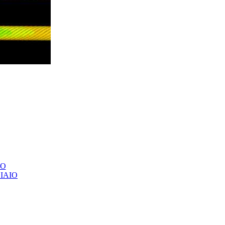
LO
IAIO