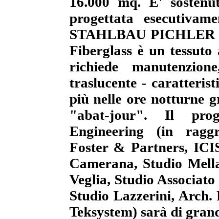
16.000 mq. E' sostenu
progettata esecutivame
STAHLBAU PICHLER di 
Fiberglass è un tessuto
richiede manutenzion
traslucente - caratteris
più nelle ore notturne g
"abat-jour". Il pro
Engineering (in rag
Foster & Partners, ICIS
Camerana, Studio Mell
Veglia, Studio Associat
Studio Lazzerini, Arch. 
Teksystem) sarà di grand