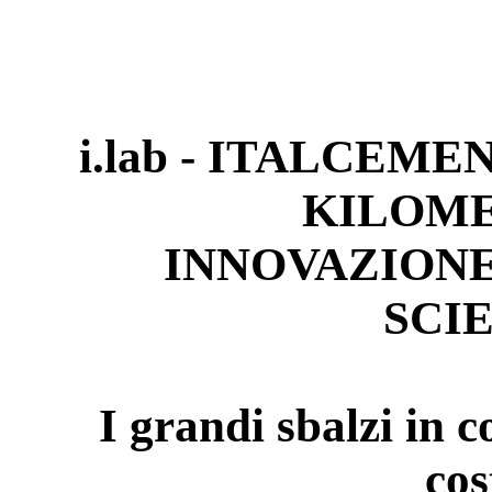
i.lab - ITALCEME
KILOME
INNOVAZION
SCI
I grandi sbalzi in c
cos