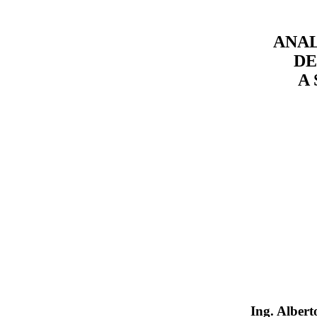
ANAL
DE
A 
Ing. Alber