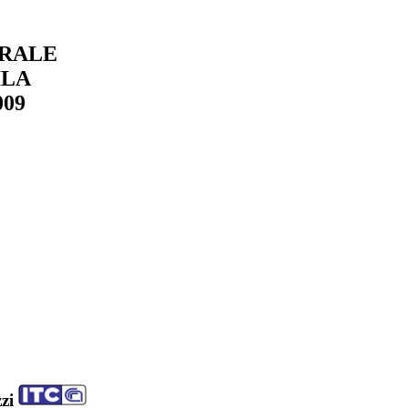
URALE
ILA
009
zzi